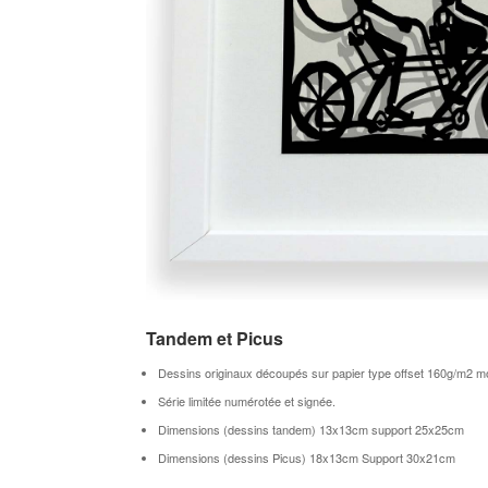
Tandem et Picus
Dessins originaux découpés sur papier type offset 160g/m2 mo
Série limitée numérotée et signée.
Dimensions (dessins tandem) 13x13cm support 25x25cm
Dimensions (dessins Picus) 18x13cm Support 30x21cm