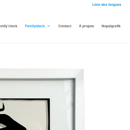
Liste des langues
mily’clock
Familyblack
Contact
À propos
Nopalgrafik