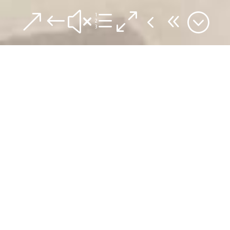
&#xe048;
♥
Une
collection
de dessins originaux en série
limitée, numérotés, signés et découpés dans du papier type
Canson 160g/m2 puis montés en relief sur du papier Coton
300g/m2. Une fois mis sous cadres, il interagiront avec la
lumière ambiante de vos pièces en créant
de magnifiques jeux d’ombres pour le plus grand plaisir de
vos yeux….
Las feminas
→
ver detayes