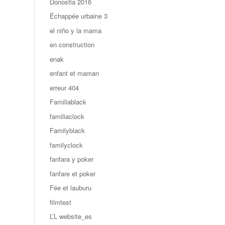
Donostia 2016
Échappée urbaine 3
el niño y la mama
en construction
enak
enfant et maman
erreur 404
Familiablack
familiaclock
Familyblack
familyclock
fanfara y poker
fanfare et poker
Fée et lauburu
filmtest
L’L website_es