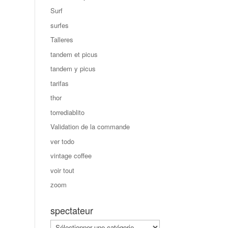
Surf
surfes
Talleres
tandem et picus
tandem y picus
tarifas
thor
torrediablito
Validation de la commande
ver todo
vintage coffee
voir tout
zoom
spectateur
spectateur