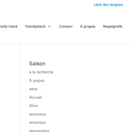
Liste des langues
mily’clock
Familyblack
Contact
À propos
Nopalgrafik
Saison
à la recherche
À propos
aavp
Accueil
Aliza
amorosos
amoureux
bienvenidos